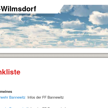
-Wilmsdorf
nkliste
emeines
rwehr Bannewitz
Infos der FF Bannewitz