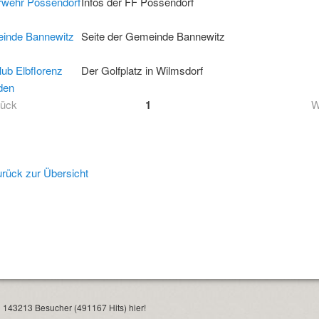
rwehr Possendorf
Infos der FF Possendorf
inde Bannewitz
Seite der Gemeinde Bannewitz
lub Elbflorenz
Der Golfplatz in Wilmsdorf
den
rück
1
W
rück zur Übersicht
 143213 Besucher (491167 Hits) hier!