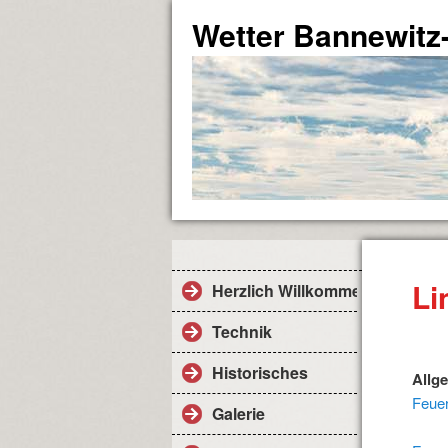
Wetter Bannewitz
Li
Herzlich Willkommen!
Technik
Historisches
Allg
Feue
Galerie