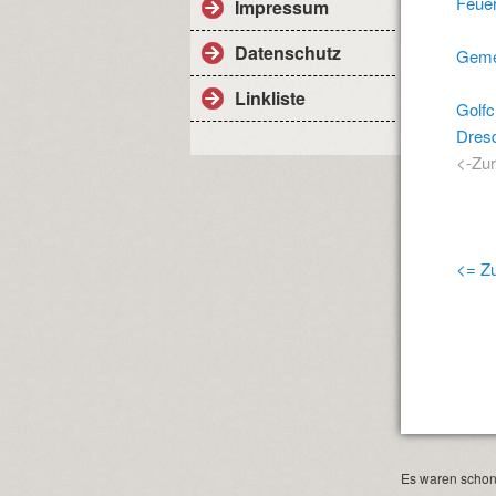
Feue
Impressum
Datenschutz
Geme
Linkliste
Golfc
Dres
<-Zu
<= Zu
Es waren schon