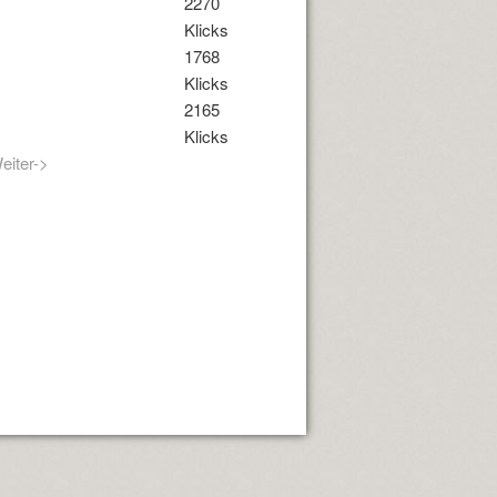
2270
Klicks
1768
Klicks
2165
Klicks
eiter->