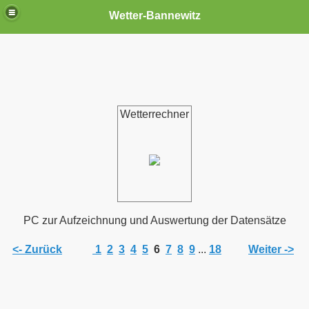
Wetter-Bannewitz
Wetterrechner
PC zur Aufzeichnung und Auswertung der Datensätze
<- Zurück
1
2
3
4
5
6
7
8
9
...
18
Weiter ->