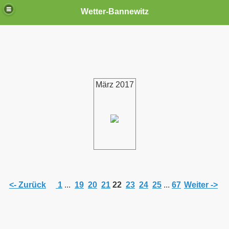
Wetter-Bannewitz
März 2017
<- Zurück
1
...
19
20
21
22
23
24
25
...
67
Weiter ->